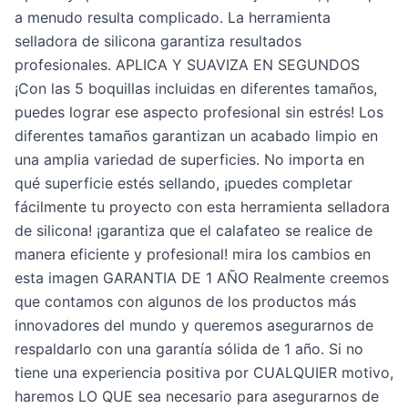
a menudo resulta complicado. La herramienta
selladora de silicona garantiza resultados
Ciudad
*
profesionales. APLICA Y SUAVIZA EN SEGUNDOS
¡Con las 5 boquillas incluidas en diferentes tamaños,
puedes lograr ese aspecto profesional sin estrés! Los
Dirección de residencia
*
diferentes tamaños garantizan un acabado limpio en
una amplia variedad de superficies. No importa en
qué superficie estés sellando, ¡puedes completar
Nombre Barrio - Número de casa o Apto
*
fácilmente tu proyecto con esta herramienta selladora
de silicona! ¡garantiza que el calafateo se realice de
manera eficiente y profesional! mira los cambios en
Correo electrónico
esta imagen GARANTIA DE 1 AÑO Realmente creemos
que contamos con algunos de los productos más
innovadores del mundo y queremos asegurarnos de
respaldarlo con una garantía sólida de 1 año. Si no
Finaliza Tu Pedido Contra Entrega
tiene una experiencia positiva por CUALQUIER motivo,
haremos LO QUE sea necesario para asegurarnos de