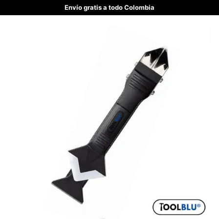
Envío gratis a todo Colombia
joselevende
Inici
Prod
Wha
o
ucto
tsAp
s
p
● Envío Gratis
Gratis