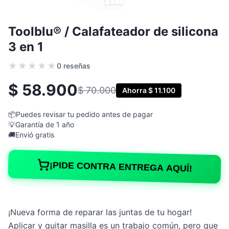
Subtotal
Toolblu® / Calafateador de silicona
Envío
Gratis
3 en 1
Total
★★★★★
0 reseñas
$ 58.900
$ 70.000
Ahorra $ 11.100
Nombre
*
📦
Puedes revisar tu pedido antes de pagar
💡
Garantía de 1 año
🚚
Envió gratis
Apellido
*
¡PIDE CONTRA ENTREGA AQUÍ!
Whatsapp/ Celular
*
¡Nueva forma de reparar las juntas de tu hogar!
Departamento
*
Aplicar y quitar masilla es un trabajo común, pero que